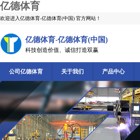
亿德体育
欢迎进入亿德体育-亿德体育(中国) 官方网站！
亿德体育-亿德体育(中国)
科技创造价值、诚信打造双赢
公司亿德体育
关于我们
产品中心
亿德体育-亿德体育(中国)