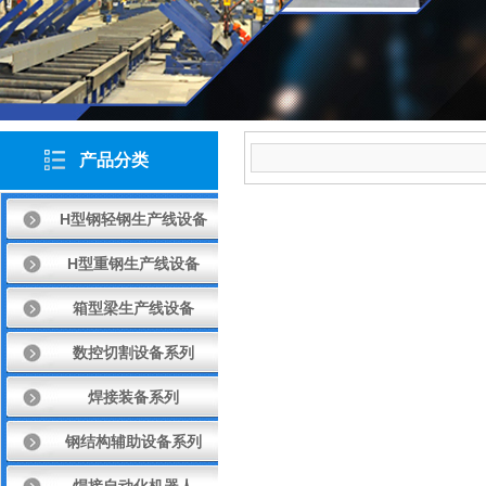
产品分类
H型钢轻钢生产线设备
H型重钢生产线设备
箱型梁生产线设备
数控切割设备系列
焊接装备系列
钢结构辅助设备系列