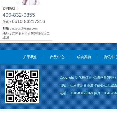
咨询热线：
400-832-0855
0510-83217316
传真：
邮箱：
wxyqjx@sina.com
地址：
江苏省东台市唐洋镇心红工
业园
关于我们
产品中心
成功案例
资讯中
Copyright © 亿德体育-亿德体育(中国
地址：江苏省东台市唐洋镇心红工业园 苏I
电话：0510-83122168 传真：0510-832