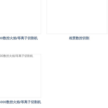
000数控火焰/等离子切割机
相贯数控切割
5000数控火焰/等离子切割机