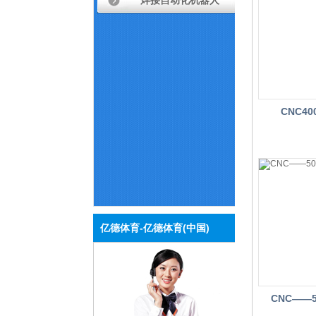
焊接自动化机器人
CNC4
亿德体育-亿德体育(中国)
CNC——