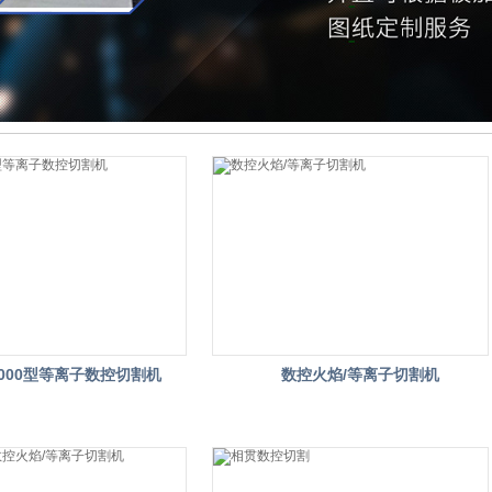
6000型等离子数控切割机
数控火焰/等离子切割机