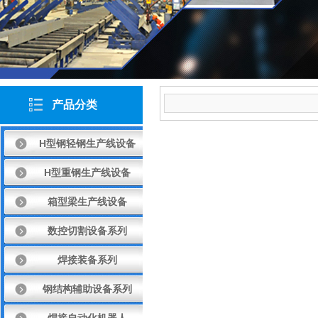
产品分类
H型钢轻钢生产线设备
H型重钢生产线设备
箱型梁生产线设备
数控切割设备系列
焊接装备系列
钢结构辅助设备系列