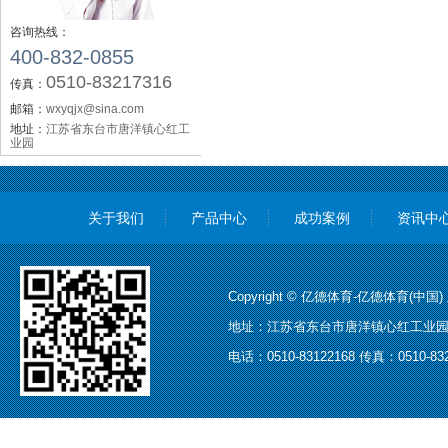
咨询热线：
400-832-0855
0510-83217316
传真：
邮箱：
wxyqjx@sina.com
地址：
江苏省东台市唐洋镇心红工
业园
关于我们
产品中心
成功案例
资讯中
Copyright © 亿德体育-亿德体育(中国
地址：江苏省东台市唐洋镇心红工业园 苏I
电话：0510-83122168 传真：0510-832