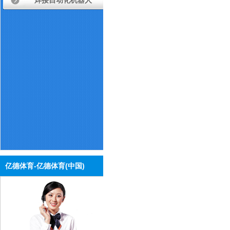
焊接自动化机器人
亿德体育-亿德体育(中国)