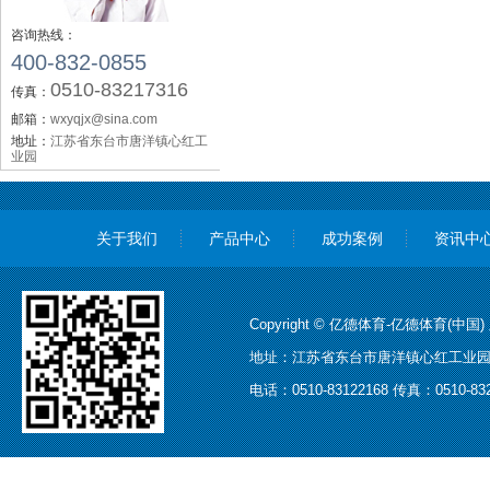
咨询热线：
400-832-0855
0510-83217316
传真：
邮箱：
wxyqjx@sina.com
地址：
江苏省东台市唐洋镇心红工
业园
关于我们
产品中心
成功案例
资讯中
Copyright © 亿德体育-亿德体育(中国
地址：江苏省东台市唐洋镇心红工业园 苏I
电话：0510-83122168 传真：0510-832