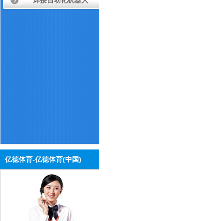
焊接自动化机器人
亿德体育-亿德体育(中国)