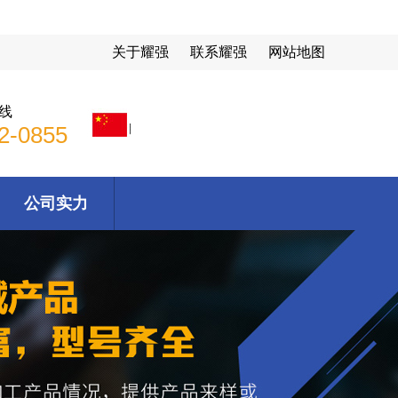
关于耀强
联系耀强
网站地图
线
2-0855
公司实力