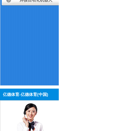
焊接自动化机器人
亿德体育-亿德体育(中国)