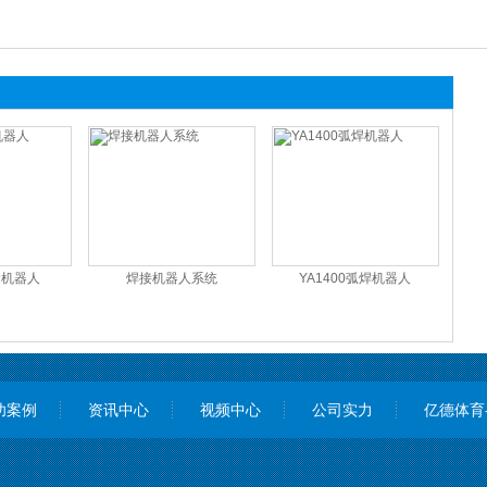
运机器人
焊接机器人系统
YA1400弧焊机器人
功案例
资讯中心
视频中心
公司实力
亿德体育