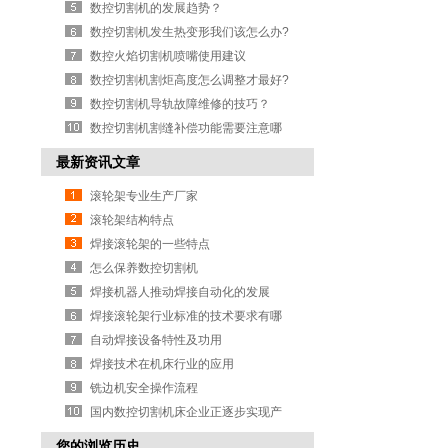
数控切割机的发展趋势？
数控切割机发生热变形我们该怎么办?
数控火焰切割机喷嘴使用建议
数控切割机割炬高度怎么调整才最好?
数控切割机导轨故障维修的技巧？
数控切割机割缝补偿功能需要注意哪
些事项？
最新资讯文章
滚轮架专业生产厂家
滚轮架结构特点
焊接滚轮架的一些特点
怎么保养数控切割机
焊接机器人推动焊接自动化的发展
焊接滚轮架行业标准的技术要求有哪
些?
自动焊接设备特性及功用
焊接技术在机床行业的应用
铣边机安全操作流程
国内数控切割机床企业正逐步实现产
业规模化发
您的浏览历史