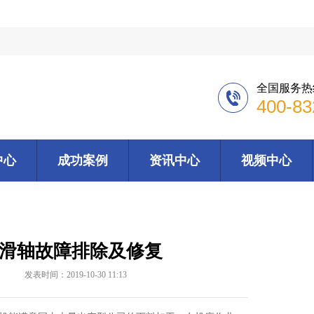
全国服务热
400-83
中心
成功案例
资讯中心
视频中心
滑轴故障排除及修复
发表时间：2019-10-30 11:13