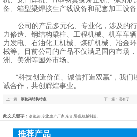
机、龙门焊机、H型钢翼缘矫正机、抛丸机
备、箱型梁焊接生产线设备和配套加工设备
公司的产品多元化、专业化，涉及的行
力修造、钢结构梁柱、工程机械、机车车辆
力发电、石油化工机械、煤矿机械、冶金环
械等。目前公司的产品不仅满足国内市场，
洲、美洲等国外市场。
“科技创造价值、诚信打造双赢”，我们
诚合作，共创辉煌事业。
上一篇：
滚轮架结构特点
下一篇：没有了
此文关键字：
滚轮,架,专业,生产厂家,东台,耀强,机械制造,
推荐产品