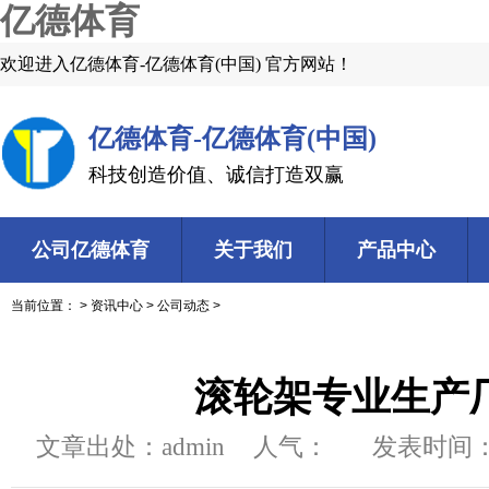
亿德体育
欢迎进入亿德体育-亿德体育(中国) 官方网站！
亿德体育-亿德体育(中国)
科技创造价值、诚信打造双赢
公司亿德体育
关于我们
产品中心
当前位置： >
资讯中心
>
公司动态
>
亿德体育-亿德体育(中国)
滚轮架专业生产
文章出处：admin
人气：
发表时间：20