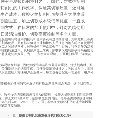
部件中容易损伤的耗材之一。因此，对数控切割
控切割机的工作效率、保证其切割质量，还能延
低生产成本。数控火焰切割机切割具有大厚度碳
切割面垂直，加上切割成本较低等优点，一直以
切割方式。在日常的加工使用中，针对割嘴使用
、日常清洁维护、切割高度控制等多个方面。
极割嘴耗材使用的技巧和使用要点有过详细介绍，其中尤其以等离
的割嘴使用，又有那些值得企业和操作人员注意的地方呢？在使用过
作工人的维护不够，对整机使用寿命都会产生影响，特别是作为易损
割嘴损耗量过大。从切割原理上来说，割嘴的火焰切割获得高精度切
度上将决定切割效果。为 方便大家理解，下面我们将逐一详细说
容易堵塞割嘴，因此割嘴的清洁和保养非常重要。清洗割嘴时，要
；关闭割炬上的切割手阀，以便使割嘴通针插入，为吹掉灰尘，将通
武汉嘉倍德为方便用户企业使用，每套设备会配送一套通针，用户可
要根据所使用的气体及切割材质及厚度来综合考虑，这个我们在之
。数控火焰切割机若未加自动调高时，操作人员则应时刻注意割嘴
在工件上大约1毫米时，是割嘴理想的间距。另外还需要根据使用切
它燃气时从6一12mm。另一方面，若钢板变形或不平时还应加以调
割嘴高度应加倍。
下一篇：
数控切割机发生热变形我们该怎么办?