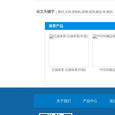
此文关键字：
数控,火焰,切割机,喷嘴,使用,建议,答,数控,
推荐产品
亿德体育-亿德体育(中国)
YP200搬
关于我们
产品中心
成