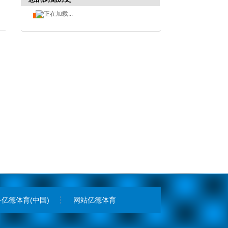
-亿德体育(中国)
网站亿德体育