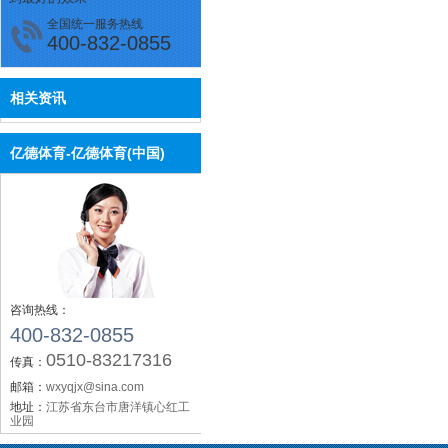
全国统一服务热线
400-832-0855
相关资讯
亿德体育-亿德体育(中国)
咨询热线：
400-832-0855
0510-83217316
传真：
邮箱：
wxyqjx@sina.com
地址：
江苏省东台市唐洋镇心红工
业园